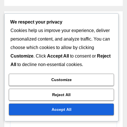
Leave a Reply
We respect your privacy
Cookies help us improve your experience, deliver
Your email address will not be published.
Required
personalized content, and analyze traffic. You can
fields are marked
*
choose which cookies to allow by clicking
Customize
. Click
Accept All
to consent or
Reject
Comment
*
All
to decline non-essential cookies.
Customize
Reject All
Accept All