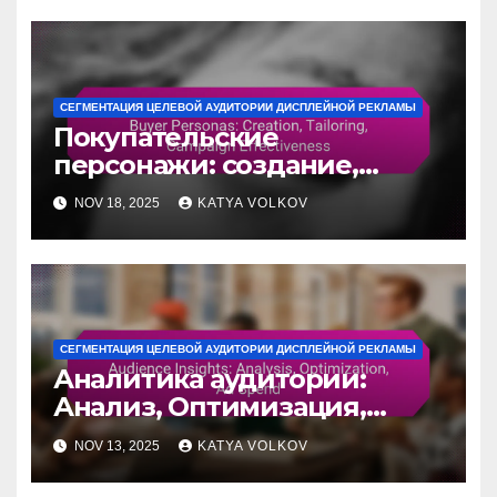
СЕГМЕНТАЦИЯ ЦЕЛЕВОЙ АУДИТОРИИ ДИСПЛЕЙНОЙ РЕКЛАМЫ
Покупательские
персонажи: создание,
настройка, эффективность
NOV 18, 2025
KATYA VOLKOV
кампании
СЕГМЕНТАЦИЯ ЦЕЛЕВОЙ АУДИТОРИИ ДИСПЛЕЙНОЙ РЕКЛАМЫ
Аналитика аудитории:
Анализ, Оптимизация,
Рекламные расходы
NOV 13, 2025
KATYA VOLKOV