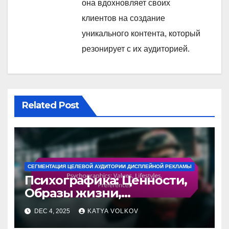
она вдохновляет своих
клиентов на создание
уникального контента, который
резонирует с их аудиторией.
Related Post
СЕГМЕНТАЦИЯ ЦЕЛЕВОЙ АУДИТОРИИ ДИСПЛЕЙНОЙ РЕКЛАМЫ
Психографика: Ценности,
Образы жизни,
Предпочтения
DEC 4, 2025
KATYA VOLKOV