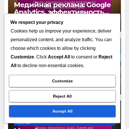
Медийная реклама: Google
Analytics, эффективность
рекламы и аналитика
We respect your privacy
DEC 4, 2025
KATYA VOLKOV
Cookies help us improve your experience, deliver
personalized content, and analyze traffic. You can
choose which cookies to allow by clicking
Customize
. Click
Accept All
to consent or
Reject
ОТСЛЕЖИВАНИЕ И АНАЛИТИКА ЭФФЕКТИВНОСТИ ДИСПЛЕЙНОЙ
РЕКЛАМЫ
All
to decline non-essential cookies.
Медийная реклама:
показатели
кликабельности, метрики
Customize
DEC 4, 2025
KATYA VOLKOV
конверсии и анализ
Reject All
Accept All
ОТСЛЕЖИВАНИЕ И АНАЛИТИКА ЭФФЕКТИВНОСТИ ДИСПЛЕЙНОЙ
РЕКЛАМЫ