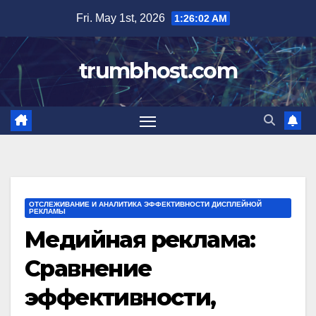
Skip
Fri. May 1st, 2026
1:26:03 AM
to
content
trumbhost.com
ОТСЛЕЖИВАНИЕ И АНАЛИТИКА ЭФФЕКТИВНОСТИ ДИСПЛЕЙНОЙ
РЕКЛАМЫ
Медийная реклама:
Сравнение
эффективности,