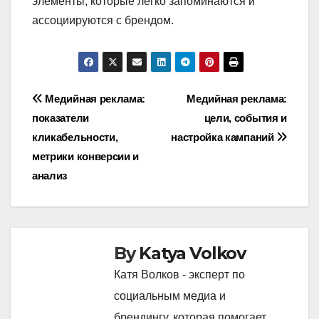
элементы, которые легко запоминаются и
ассоциируются с брендом.
Post
Медийная реклама:
Медийная реклама:
показатели
цели, события и
navigation
кликабельности,
настройка кампаний
метрики конверсии и
анализ
By
Katya Volkov
Катя Волков - эксперт по
социальным медиа и
брендингу, которая помогает