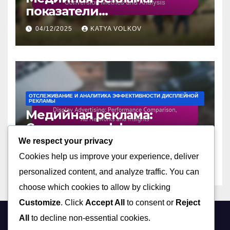
показатели
кликабельности, метрики
04/12/2025
KATYA VOLKOV
конверсии и анализ
ОТСЛЕЖИВАНИЕ И АНАЛИТИКА ЭФФЕКТИВНОСТИ ДИСПЛЕЙНОЙ
РЕКЛАМЫ
Медийная реклама:
Сравнение эффективности,
рекламные сети и
We respect your privacy
04/12/2025
KATYA VOLKOV
аналитика
Cookies help us improve your experience, deliver
personalized content, and analyze traffic. You can
choose which cookies to allow by clicking
Customize
. Click
Accept All
to consent or
Reject
All
to decline non-essential cookies.