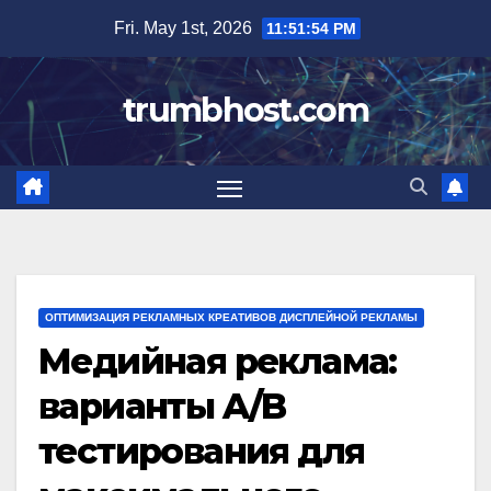
Skip
Fri. May 1st, 2026
11:51:56 PM
to
content
trumbhost.com
ОПТИМИЗАЦИЯ РЕКЛАМНЫХ КРЕАТИВОВ ДИСПЛЕЙНОЙ РЕКЛАМЫ
Медийная реклама:
варианты A/B
тестирования для