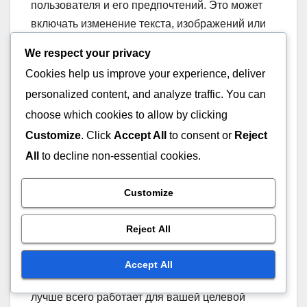
пользователя и его предпочтений. Это может
включать изменение текста, изображений или
даже предложений в реальном времени. Такие
We respect your privacy
подходы могут значительно повысить
Cookies help us improve your experience, deliver
вовлеченность и конверсии.
personalized content, and analyze traffic. You can
choose which cookies to allow by clicking
Тестирование
Customize
. Click
Accept All
to consent or
Reject
различных форматов
All
to decline non-essential cookies.
объявлений
Customize
Разные форматы дисплейной рекламы, такие
как баннеры, видеореклама или интерактивные
Reject All
элементы, могут иметь разные уровни
эффективности. Тестирование различных
Accept All
форматов помогает определить, какой из них
лучше всего работает для вашей целевой